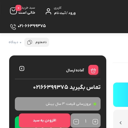
0
سبد خرید
کاربری
خالی است
ورود / ثبت نام
021-66399375
0 دیدگاه
نامعلوم
آماده ارسال
تماس بگیرید 02166399375
بروزرسانی قیمت:
3 سال پیش
افزودن به سبد
ارتباط با