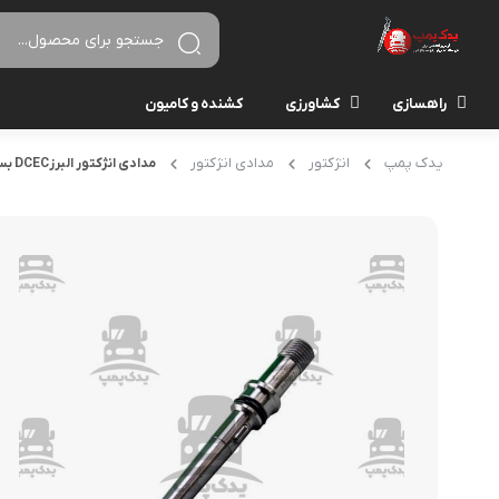
راهسازی
کشاورزی
کشنده و کامیون
یدک پمپ
انژکتور
مدادی انژکتور
مدادی انژکتور البرزDCEC بسته6عددی