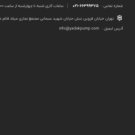
021-66399375
ساعات کاری:شنبه تا چهارشنبه از ساعت 9:00 الی 18:00 و پنجشنبه از ساعت 9:00 الی 13:00
شماره تماس :
تهران خیابان قزوین نبش خیابان شهید سبحانی مجتمع تجاری میلاد قائم طبقه دوم پلاک۵۸۹ 
info@yadakpump.com
آدرس ایمیل :