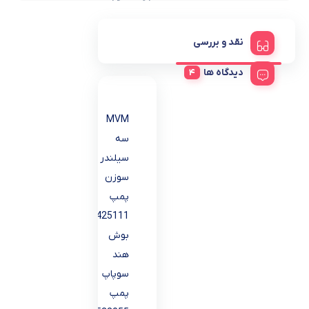
نقد و بررسی
دیدگاه ها
MVM
سه
سیلندر
سوزن
پمپ
1418425111
بوش
هند
سوپاپ
پمپ