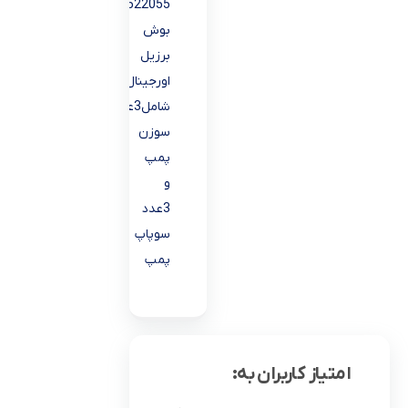
1418522055
بوش
برزیل
اورجینال
شامل3عدد
سوزن
پمپ
و
3عدد
سوپاپ
پمپ
امتیاز کاربران به: