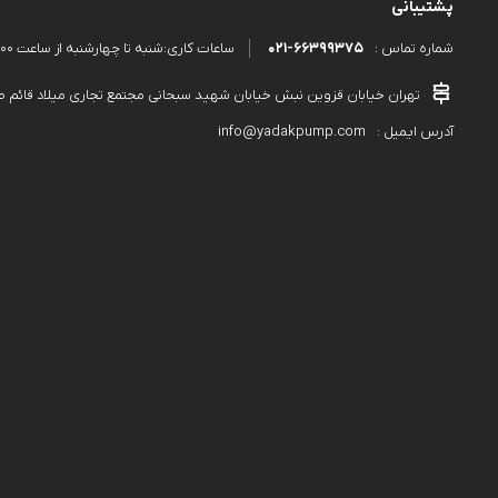
پشتیبانی
021-66399375
ساعات کاری:شنبه تا چهارشنبه از ساعت 9:00 الی 18:00 و پنجشنبه از ساعت 9:00 الی 13:00
شماره تماس :
تهران خیابان قزوین نبش خیابان شهید سبحانی مجتمع تجاری میلاد قائم طبقه دوم پلاک۵۸۹ 
info@yadakpump.com
آدرس ایمیل :