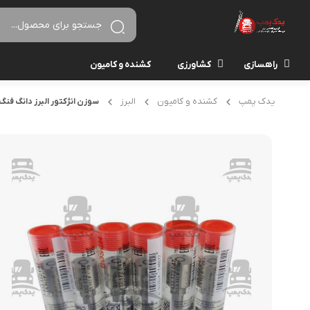
راهسازی
کشاورزی
کشنده و کامیون
یدک پمپ
کشنده و کامیون
البرز
سوزن انژکتور البرز دانگ فنگ P1709 بوش بسته6عدد