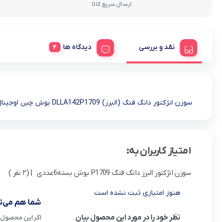
ارسال سریع کالا
نقد و بررسی
دیدگاه ها
سوزن انژکتور دانگ فنگ (البرز) DLLA142P1709 بوش چین اوجینال شامل 6عدد سوزن انژکتور
امتیاز کاربران به:
سوزن انژکتور البرز دانگ فنگ P1709 بوش بسته6عددی
| (2 نفر )
هنوز امتیازی ثبت نشده است
شما هم می‌تو
نظر خود را در مورد این محصول بیان
اگر این محصول ر