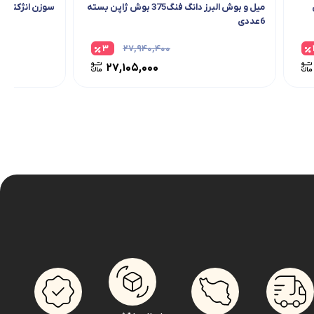
میل و بوش البرز دانگ فنگ375 بوش ژاپن بسته
سوزن انژکتور ال
6عددی
۳
۲۷,۹۴۰,۴۰۰
۲۷,۱۰۵,۰۰۰