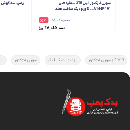
سوزن انژکتور البرز 375 شماره فنی
پمپ سه گوش الب
DLLA144P191 ورودیک ساخت هند
۶
۱۸,۰۴۰,۰۰۰
۱۷,۰۱۵,۰۰۰
p1709 سوزن انژکتور
انژکتور دانگ فنگ
سوزن انژکتور
سو