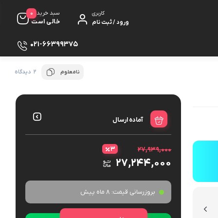
0
سبد خرید
کاربری
خالی است
ورود / ثبت نام
021-66399375
2 دیدگاه
نامعلوم
آماده ارسال
۳
۲۷,۹۳۹,۰۰۰
۲۷,۲۴۴,۰۰۰
بروزرسانی قیمت:
8 ماه پیش