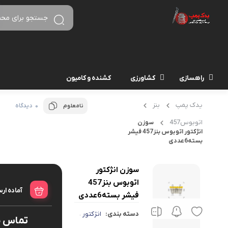
راهسازی
کشاورزی
کشنده و کامیون
یدک پمپ
بنز
0 دیدگاه
نامعلوم
اتوبوس457
سوزن
انژکتور اتوبوس بنز457 فیشر
بسته6عددی
سوزن انژکتور
اتوبوس بنز457
آماده ار
فیشر بسته6عددی
دسته بندی:
انژکتور
،
تماس ب