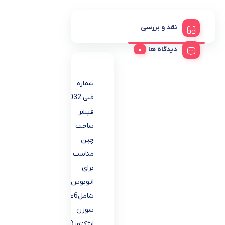
نقد و بررسی
دیدگاه ها
شماره
فنی:DLLA160P1032
فیشر
ساخت
چین
مناسب
برای
اتوبوس457
شامل6عدد
سوزن
انژکتور(یک