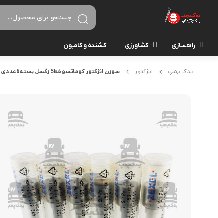
راهسازی
کشاورزی
کشنده و کامیون
یدک پمپ
انژکتور
سوزن انژکتور کوماتسوخط5 زگسل بسته6عددی