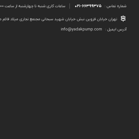
021-66399375
ساعات کاری:شنبه تا چهارشنبه از ساعت 9:00 الی 18:00 و پنجشنبه از ساعت 9:00 الی 13:00
شماره تماس :
تهران خیابان قزوین نبش خیابان شهید سبحانی مجتمع تجاری میلاد قائم طبقه دوم پلاک۵۸۹ 
info@yadakpump.com
آدرس ایمیل :