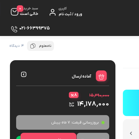
0
سبد خرید
کاربری
خالی است
ورود / ثبت نام
021-66399375
4 دیدگاه
نامعلوم
آماده ارسال
۸
۱۵,۲۹۰,۰۰۰
۱۴,۱۷۸,۰۰۰
بروزرسانی قیمت:
7 ماه پیش