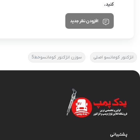
کنید.
افزودن نظر جدید
انژکتور کوماتسو اصلی
سوزن انژکتور کوماتسوخط5
پشتیبانی