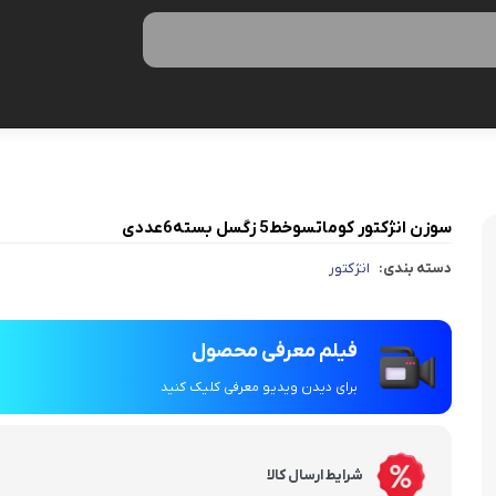
سوزن انژکتور کوماتسوخط5 زگسل بسته6عددی
دسته بندی:
انژکتور
فیلم معرفی محصول
برای دیدن ویدیو معرفی کلیک کنید
شرایط ارسال کالا