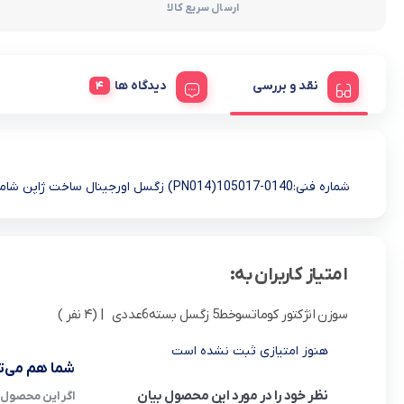
ارسال سریع کالا
نقد و بررسی
دیدگاه ها
شماره فنی:0140-105017(PN014) زگسل اورجینال ساخت ژاپن شامل 6عدد سوزن انژکتور(یک دست کامل) مناسب برای:کوماتسوخط5 و…….
امتیاز کاربران به:
سوزن انژکتور کوماتسوخط5 زگسل بسته6عددی
| (4 نفر )
هنوز امتیازی ثبت نشده است
شما هم می‌تو
نظر خود را در مورد این محصول بیان
اگر این محصول ر