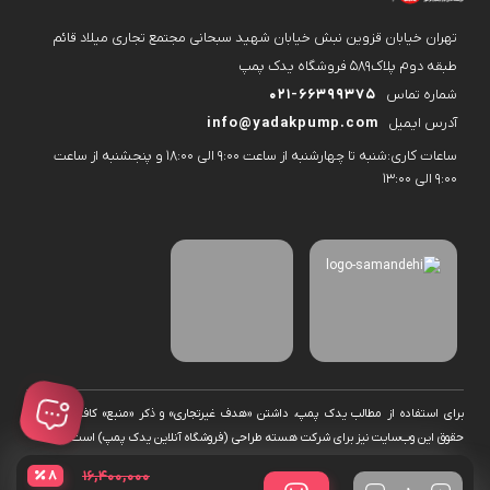
تهران خیابان قزوین نبش خیابان شهید سبحانی مجتمع تجاری میلاد قائم
طبقه دوم پلاک۵۸۹ فروشگاه یدک پمپ
شماره تماس
021-66399375
آدرس ایمیل
info@yadakpump.com
ساعات کاری:شنبه تا چهارشنبه از ساعت 9:00 الی 18:00 و پنجشنبه از ساعت
9:00 الی 13:00
برای استفاده از مطالب یدک پمپ، داشتن «هدف غیرتجاری» و ذکر «منبع» کافیست. تمام
حقوق اين وب‌سايت نیز برای شرکت هسته طراحی (فروشگاه آنلاین یدک پمپ) است.
قیم
قیم
۸
۱۶,۴۰۰,۰۰۰
تعداد