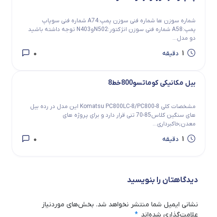
شماره سوزن ها شماره فنی سوزن پمپ:A74 شماره فنی سوپاپ
پمپ:A58 شماره فنی سوزن انژکتور:N502وN403 توجه داشته باشید
دو مدل...
0
1
دقیقه
بیل مکانیکی کوماتسو800خط8
مشخصات کلی Komatsu PC800LC-8/PC800-8 این مدل در رده بیل
های سنگین کلاس85-70 تنی قرار دارد و برای پروژه های
معدن;خاکبرداری...
0
1
دقیقه
دیدگاهتان را بنویسید
نشانی ایمیل شما منتشر نخواهد شد.
بخش‌های موردنیاز
علامت‌گذاری شده‌اند
*