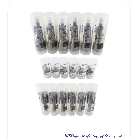
پمپ و انژکتور لودر کوماتسوW90