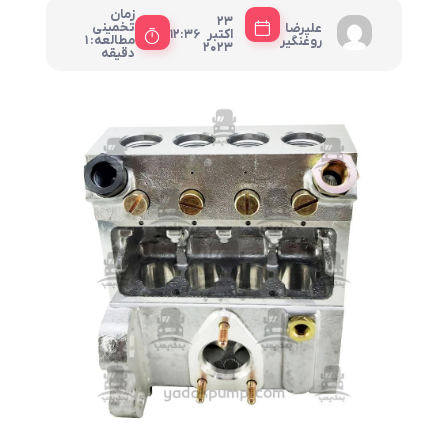
زمان
23
تخمینی
علیرضا
|
اکتبر
12:36
مطالعه: 1
روغنگیر
2023
دقیقه