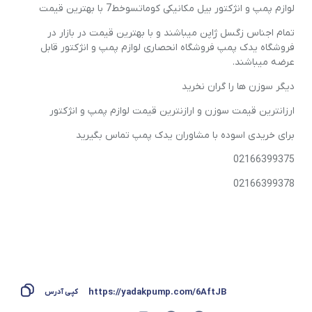
لوازم پمپ و انژکتور بیل مکانیکی کوماتسوخط7 با بهترین قیمت
تمام اجناس زگسل ژاپن میباشند و با بهترین قیمت در بازار در
فروشگاه یدک پمپ فروشگاه انحصاری لوازم پمپ و انژکتور قابل
عرضه میباشند.
دیگر سوزن ها را گران نخرید
ارزانترین قیمت سوزن و ارازنترین قیمت لوازم پمپ و انژکتور
برای خریدی اسوده با مشاوران یدک پمپ تماس بگیرید
02166399375
02166399378
https://yadakpump.com/6AftJB
کپی آدرس