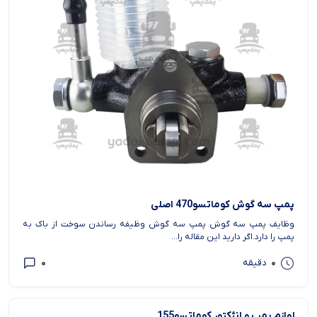
پمپ سه گوش کوماتسو470 اصلی
وظایف پمپ سه گوش پمپ سه گوش وظیفه رساندن سوخت از باک به
پمپ را دارد.اگر دارید این مقاله را...
0
0
دقیقه
لوازم پمپ و انژکتور کوماتسو155