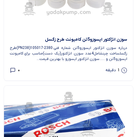
سوزن انژکتور ایسوزو5تن کامیونت طرح زگسل
درباره سوزن انژکتور ایسوزو5تن شماره فنی:2380-105017(PN238)طرح
زگسلساخت چینشامل4عدد سوزن انژکتور(یک دست)مناسب برای:کامیونت
ایسوزو5تن و ......سوزن انژکتور ایسوزو با بهترین قیمت...
0
1
دقیقه