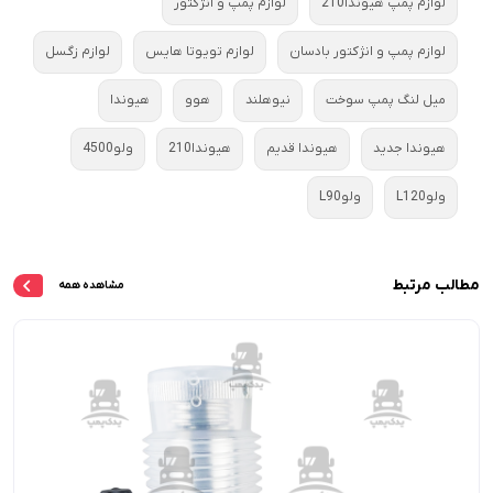
لوازم پمپ هیوندا210
لوازم پمپ و انژکتور
لوازم پمپ و انژکتور بادسان
لوازم تویوتا هایس
لوازم زگسل
میل لنگ پمپ سوخت
نیوهلند
هوو
هیوندا
هیوندا جدید
هیوندا قدیم
هیوندا210
ولو4500
ولوL120
ولوL90
مطالب مرتبط
مشاهده همه