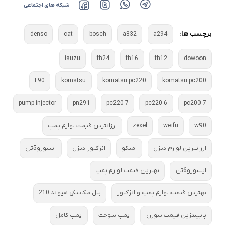
شبکه های اجتماعی
برچسب ها:
denso
cat
bosch
a832
a294
isuzu
fh24
fh16
fh12
dowoon
L90
komstsu
komatsu pc220
komatsu pc200
pump injector
pn291
pc220-7
pc220-6
pc200-7
w90
weifu
zexel
ارزانترین قیمت لوازم پمپ
ارزانترین لوازم دیزل
امیکو
انژکتور دیزل
ایسوزو5تن
ایسوزو6تن
بهترین قیمت لوازم پمپ
بهترین قیمت لوازم پمپ و انژکتور
بیل مکانیکی هیوندا210
پایینتزین قیمت سوزن
پمپ سوخت
پمپ کامل