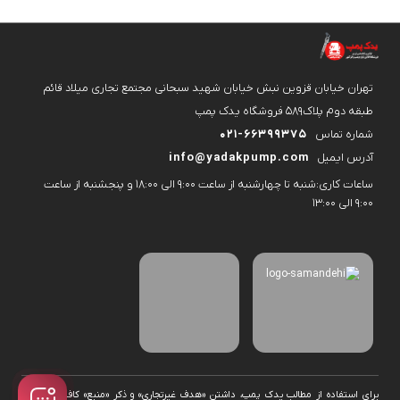
تهران خیابان قزوین نبش خیابان شهید سبحانی مجتمع تجاری میلاد قائم
طبقه دوم پلاک۵۸۹ فروشگاه یدک پمپ
شماره تماس
021-66399375
آدرس ایمیل
info@yadakpump.com
ساعات کاری:شنبه تا چهارشنبه از ساعت 9:00 الی 18:00 و پنجشنبه از ساعت
9:00 الی 13:00
برای استفاده از مطالب یدک پمپ، داشتن «هدف غیرتجاری» و ذکر «منبع» کافیست. تمام