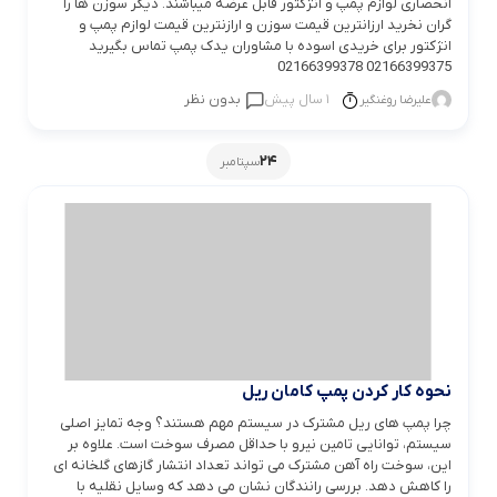
انحصاری لوازم پمپ و انژکتور قابل عرضه میباشند. دیگر سوزن ها را
گران نخرید ارزانترین قیمت سوزن و ارازنترین قیمت لوازم پمپ و
انژکتور برای خریدی اسوده با مشاوران یدک پمپ تماس بگیرید
02166399375 02166399378
1 سال پیش
بدون نظر
علیرضا روغنگیر
24
سپتامبر
نحوه کار کردن پمپ کامان ریل
چرا پمپ های ریل مشترک در سیستم مهم هستند؟ وجه تمایز اصلی
سیستم، توانایی تامین نیرو با حداقل مصرف سوخت است. علاوه بر
این، سوخت راه آهن مشترک می تواند تعداد انتشار گازهای گلخانه ای
را کاهش دهد. بررسی رانندگان نشان می دهد که وسایل نقلیه با