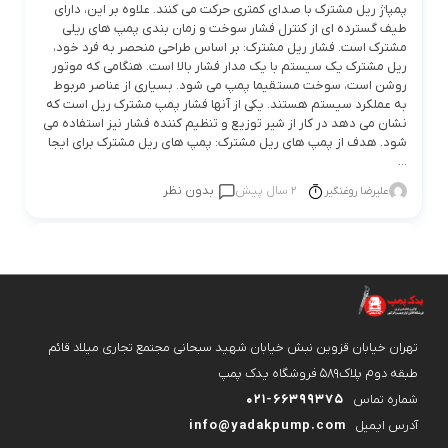
پمپاژ ریل مشترک با صدای کمتری حرکت می کنند. علاوه بر این، دارای
طیف گسترده ای از کنترل فشار سوخت و زمان بندی پمپ های ریلی
مشترک است. فشار ریل مشترک: بر اساس طراحی منحصر به فرد خود،
ریل مشترک یک سیستم با یک مدار فشار بالا است. هنگامی که موتور
روشن است، سوخت مستقیما پمپ می شود. بسیاری از عناصر مربوط
به عملکرد سیستم هستند. یکی از آنها فشار پمپ مشترک ریل است که
نشان می دهد در کار از شیر توزیع و تنظیم کننده فشار نیز استفاده می
شود. هدف از پمپ های ریل مشترک: پمپ های ریل مشترک برای ایجا
...
2 سال پیش
بدون نظر
علیرضا روغنگیر
تهران خیابان قزوین نبش خیابان شهید سبحانی مجتمع تجاری میلاد قائم
طبقه دوم پلاک۵۸۹ فروشگاه یدک پمپ
شماره تماس
021-66399375
آدرس ایمیل
info@yadakpump.com