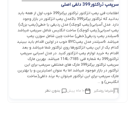
سرپمپ تراکتور399 دلفی اصلی
اطلاعات فنی پمپ انژکتور تراکتور پرکنز399 خوب اول از همه باید
بدانید که تراکتور پرکنز399 با2مدل پمپ انژکتور در بازار وجود
دارد. مدل آسیابی(پمپ کوچک) مدل ردیفی یا خطی(پمپ بزرگ)
پمپ اسیابی(پمپ کوچک) ساخت انگلیس شامل سرپمپ میباشد
6سیلندر پمپ ردیفی(خطی) ساخت چین شامل سوزن پمپ
میباشد. 6سیلندر مدل پمپBYC خوب در اولین اقدام باید ببینید
کدام یک از این پمپ انژکتورها روی تراکتور شما میباشد و بعد
اقدام به خرید لوازم پمپ انژکتور کنید. در مدل اسیابی سرپمپ
تراکتور399 به شماره فنی: 7185-114L میباشد. بهرین مارک
سرپمپ تراکتور پرکنز399 مارک های مختلفی سرپمپ برای این
تراکتور در بازار موجود میباشد اما به عنوان اصلیترین و یا بهترین
مارک سرپمپ برای این تراکتور میتوان به برند دلفی(ساخت
انگلیس) و ...
10 ماه پیش
بدون نظر
علیرضا روغنگیر