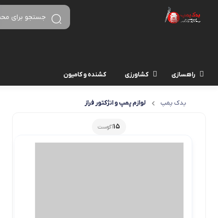
راهسازی
کشاورزی
کشنده و کامیون
یدک پمپ
لوازم پمپ و انژکتور فراز
15
آگوست