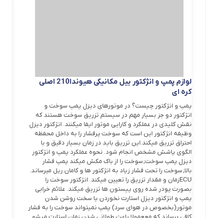
لوازم پمپ و انژکتور بیل مکانیکی هیوندا210 اصلی
کره ای
پمپ و انژکتور چیست؟ در موتورهای دیزل پمپ سوخت و
انژکتور دو جز بسیار مهم در سیستم تزریق سوخت هستند که
نقش کلیدی در عملکرد و کارایی موتور ایفا میکنند. انژکتور دیزل
وظیفه انژکتور این است که سوخت پرفشار را به داخل محفظه
احتراق تزریق میکند.این تزریق باید در زمان بسیار دقیق و با
الگوی پاشش مشخص انجام شود. نحوه عملکرد پمپ و انژکتور
دیزل پمپ سوخت;سوخت را از باک مکش میکند پمپ فشار
بالا;سوخت را تحت فشار زیاد به انژکتور ها و کامان ریل میرساند.
ECUزمان و مقدار تزریق را تعیین میکند. انژکتور سوخت را
بصورت پودر شده روی پیستون ها تزریق میکند. علائم خرابی
پمپ و انژکتور دیزل استارت نخوردن یا سخت روشن شدن
موتور(بخصوص در هوای سرد) پمپ نمیتواند سوخت را به فشار
کافی برساند که مععمولا باعث طولانی شدن زمان استارت میشو