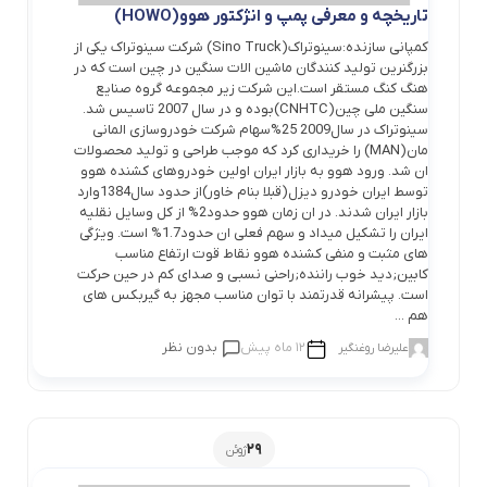
تاریخچه و معرفی پمپ و انژکتور هوو(HOWO)
کمپانی سازنده:سینوتراک(Sino Truck) شرکت سینوتراک یکی از
بزرگنرین تولید کنندگان ماشین الات سنگین در چین است که در
هنگ کنگ مستقر است.این شرکت زیر مجموعه گروه صنایع
سنگین ملی چین(CNHTC)بوده و در سال 2007 تاسیس شد.
سینوتراک در سال2009 25%سهام شرکت خودروسازی المانی
مان(MAN) را خریداری کرد که موجب طراحی و تولید محصولات
ان شد. ورود هوو به بازار ایران اولین خودروهای کشنده هوو
توسط ایران خودرو دیزل(قبلا بنام خاور)از حدود سال1384وارد
بازار ایران شدند. در ان زمان هوو حدود2% از کل وسایل نقلیه
ایران را تشکیل میداد و سهم فعلی ان حدود1.7% است. ویژگی
های مثبت و منفی کشنده هوو نقاط قوت ارتفاع مناسب
کابین;دید خوب راننده;راحنی نسبی و صدای کم در حین حرکت
است. پیشرانه قدرتمند با توان مناسب مجهز به گیربکس های
هم ...
12 ماه پیش
بدون نظر
علیرضا روغنگیر
29
ژوئن