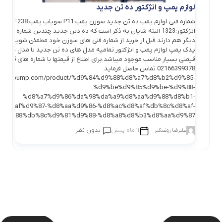
لوازم پمپ و انژکتور ده تن جدید
شماره فنی لوازم پمپ ده تن جدید سوزن پمپ:P11 سوپاپ پ
انژکتور:1323 البته شایان به ذکر است که ده دتن جدید چندین شماره فنی 
دیگر هم دارند قبل از خرید از شماره فنی های سوزن خود مطمئن شوید. در 
یدک پمپ لوازم پمپ و انژکتور تمامیه مدل های ده تن جدید با مدل های م
02166399378 تماس حاصل فرماید.
/yadakpump.com/product/%d9%84%d9%88%d8%a7%d8%b2%d9%85-
%d9%be%d9%85%d9%be-%d9%88-
%d8%a7%d9%86%da%98%da%a9%d8%aa%d9%88%d8%b1-
%d8%af%d9%87-%d8%aa%d9%86-%d8%ac%d8%af%db%8c%d8%af-
%d9%88%db%8c%d9%81%d9%88-%d8%a8%d8%b3%d8%aa%d9%87/
11 ماه پیش
بدون نظر
علیرضا روغنگیر