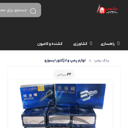
راهسازی
کشاورزی
کشنده و کامیون
یدک پمپ
لوازم پمپ و انژکتور ایسوزو
22
سپتامبر