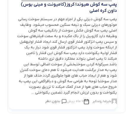
پمپ سه گوش هیوندا کروز(کامیونت و مینی بوس)
داون کره اصلی
پمپ سه گوش دیزلی یکی از اجزاء مهم در سیستم سوخت رسانی
موتورهای دیزلی سبک و نیمه سنگین محسوب میشود. وظایف
اصلی پمپ سه گوش مکش سوخت از بانکپمپ سه گوش
وظیفه دارد گازوییل را از باک مکیده و به سمت فیلترهای سوخت
و سپس پمپ انژکتور فشار قوی ارسال کند.ایجاد فشار اولیهقبل
از اینکه سوخت وارد پمپ انژکتور فشار قوی شود نیاز به یک
فشار اولیه یکنواخت دارد.پمپ سه گوش این فشار را تامین
میکند تا پمپ اصلی بتواند عملکرد دقیق تری داشته
باشد.سیرکوله کردن سوختبخشی از سوخت اضافی توسط این
پمپ به مدار برگشت هدایت میشود تا هم دمای سوخت کنترل
شود و هم از ایجاد حباب های هوا جلوگیری گردد.حذف هوا از
مدار سوختبا توجه به طراحی سه گوش و دیافراگمی این پمپ به
خروج حباب های هوا از مدار کمک میکند تا تزریق بصورت
یکنواخت و بدون لرزش انجام گیرد.تضمین یکنواختی ...
11 ماه پیش
بدون نظر
علیرضا روغنگیر