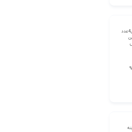
درباره سوزن انژکتور ایسوزو5تن شماره فنی:2380-105017(PN238)طرح زگسلساخت چینشامل4عدد
ترین
02166399375 تماس
%
P1 سوپاپ پمپ:F238 سوزن انژکتور:1323 البته