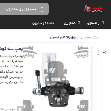
راهسازی
کشاورزی
کشنده و کامیون
یدک پمپ
سوزن انژکتور ایسوزو
پمپ سه گوش کوم
نوامبر
7
وظایف پمپ سه گ
مقاله را میخوان
فروشگاه یدک پمپ
تماس بگیرید.در
علیرضا روغنگی