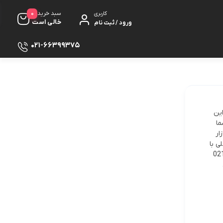
0
سبد خرید
کاربری
خالی است
ورود / ثبت نام
021-66399375
ین
ما
ار
4 برند زگسل اصلی با
 با شماره02166399375