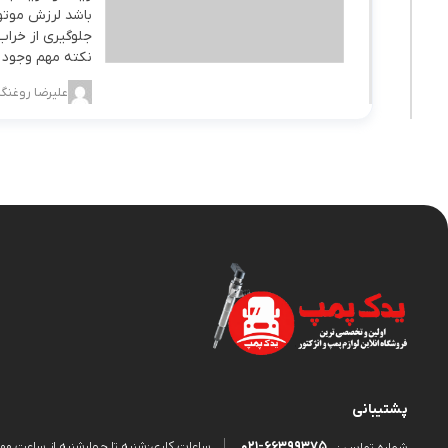
باشد لرزش موت
جلوگیری از خراب
نکته مهم وجود دا
علیرضا روغنگی
پشتیبانی
021-66399375
ساعات کاری:شنبه تا چهارشنبه از ساعت 9:00 الی 18:00 و پنجشنبه از ساعت 9:00 الی 13:00
شماره تماس :