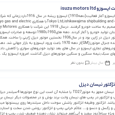
isuzu motors ltd
تاریخچه شرکت ایسوزو آغاز فعالیت(دهه1910) ایسوزو ریشه در سال 1916دارد;زمان
Tokyo Ltd;ishikawajima shipbuilding and engineering coبا همکاری electric
industrial co.تصمیم به ساخت خودرو گرفتند. درسال 918
Limitedاز انگلستان تولید خودرو را آغاز کردند. دهه های1950تا1980:توسعه و 
تولید کننده موتور دیزل در ژاپن بود و در سال1936 نخستین موتور دیزل ژاپنی را ساخت. 
خودروهای تجاری ایسوزو در سال های بعد تولید خودروهای سواری را کاهش دادو
نهای سبک;نیمه سنگین و سنگین موتورهای دیزل گذاشت. امروزه ایسوزو یک ...
ر
1 سال پیش
بدون نظر
انژکتور نیسان دیزل
نوع موتور:اغلب نیسان مجهز به موتورTD27 یا مشابه آن است این نوع موتورها 4سیل
و انژکتور:در پمپ های نیسان وانت برند بوش و در محصولات دیگر نیسان بر
باشد. انژکتور وظیفه انژکتور پاشش سوخت داخل سیلندرها روی پیستونها میب
 و زگسل و دنسو و..... علائم خرابی پمپ و انژکتور: روشن شدن سخت و استار
ه ویژه سیاه(دود سفید و آبی)هم میتواند نشان دهنده ضعیف شدن پمپ و انژک