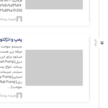
فرمایید
b%8c%d9%84-
%d8%a7h350/
علیرضا روغنگی
پمپ و انژکتو
جولای
16
سیستم سوخت رسا
جرقه زنی هستندو
میشود.برای این
سیلندر میرساند.
سوخت) ...
علیرضا روغنگی