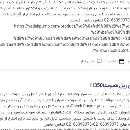
ت که ده دتن جدید چندین شماره فنی مختلف دیگر هم دارند قبل از خرید از ش
ود مطمئن شوید. در فروشگاه یدک پمپ لوازم پمپ و انژکتور تمامیه مدل ها
های مختلف با قیمتی بسیار مناسب موجود میباشد.برای اطلاع از قیمتها با شما
02166399375-02166399378 تماس حاصل فرماید.
https://yadakpump.com/product/%d9%84%d9%88%d8%a7%
%d9%be%d9%85%d9
%d8%a7%d9%86%da%98%da%a9%d8%aa%d9%88%d8%b1-%d
%d8%aa%d9%86-%d8%ac%d8%af%db%8c%d8%af-%d9%88%db%8c%d
%d8%a8%d8%b3%d
ر
11 ماه پیش
بدون نظر
یل هیونداH350
از اطلاعات فنی این سنسور وظیفه اندازه گیری فشار داخل ریل سوخت در 
Common Ra رو داره تا موقعیت دقیق تزریق سوخت میزان فشار و زمان بندی آن تنظیم شود
خرابی سنسور ریل روشن شدن چراغ Check Engineتاخیر یا مشکل در روشن شدن و استارت
موش شدن ناگهانی موتور هنگام رانندگیافزایش مصرف سوختسنسور ریل ون
داH350 در فروشگاه یدک پمپ با قیمتی بسیار مناسب قابل توزیع میباشد برای اطلاع از قی
میتوانید با شماره های 02166399375-02166399378 تماس حاصل