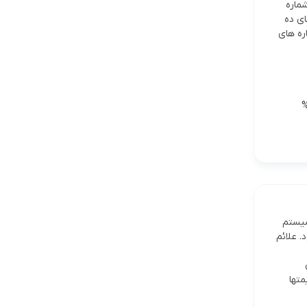
ماره
ی ده
ره های
سیستم
. علائم
متها