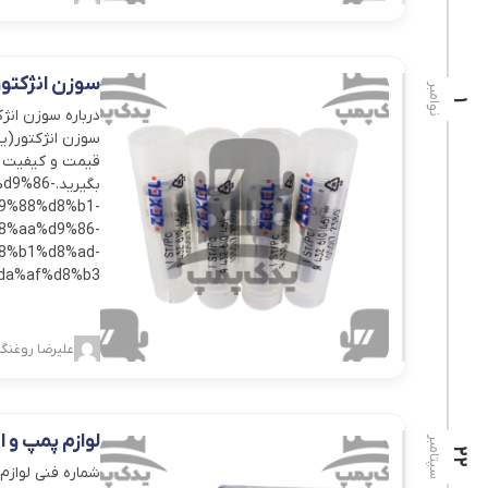
سوزن انژکتور ایسوزو5تن ک
نوامبر
1
بگیرید.6
9%88%d8%b1-
8%aa%d9%86-
8%b1%d8%ad-
a%af%d8%b3/
علیرضا روغنگی
لوازم پمپ و ا
سپتامبر
22