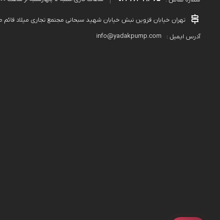
تهران خیابان قزوین نبش خیابان شهید سبحانی مجتمع تجاری میلاد قائم طبقه دوم پلاک۵۸۹ 
info@yadakpump.com
آدرس ایمیل :