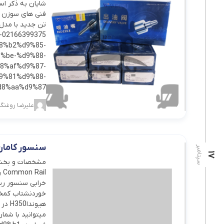
شایان به ذکر اس
فنی های سوزن خ
تن جدید با مدل 
d8%b2%d9%85-
%be-%d9%88-
8%af%d9%87-
9%81%d9%88-
8%aa%d9%87/
علیرضا روغنگی
سنسور کامان ر
سپتامبر
17
مشخصات و بخشی 
il
خوردنشتاب کمخا
هیون