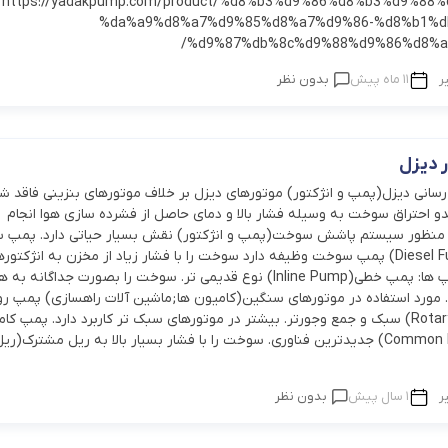
.https://yadakpump.com/product/%d8%b3%d9%86%d8%b3%d9%88%d8%b1-
%da%a9%d8%a7%d9%85%d8%a7%d9%86-%d8%b1%d
%d9%87%db%8c%d9%88%d9%86%d8%af
ر
11 ماه پیش
بدون نظر
ر دیزل
نی دیزل(پمپ و انژکتور) موتورهای دیزل بر خلاف موتورهای بنزینی فاقد شم
 احتراق سوخت به وسیله فشار بالا و دمای حاصل از فشرده سازی هوا انجام
 منظور سیستم پاشش سوخت(پمپ و انژکتور) نقش بسیار حیاتی دارد. پمپ
دیزل(Diesel Fuel Pump) پمپ سوخت وظیفه دارد سوخت را با فشار زیاد از مخزن به انژکتوره
برساند. انواع پمپ ها: پمپ خطی(Inline Pump) نوع قدیمی تر. سوخت را بصورت جداگانه به 
 مورد استفاده در موتورهای سنگین(کامیون ها;ماشین آلات راهسازی) پمپ روت
اسیابی(Rotary Pump) سبک و جمع وجورتر. بیشتر در موتورهای سبک تر کاربرد دارد. پمپ کا
ریل(Common Rail Pump) جدیدترین فناوری. سوخت را با فشار بسیار بالا به ریل مشترک(ری
ر
1 سال پیش
بدون نظر