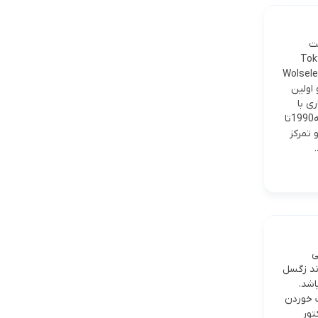
ی که شرکت
Tokyo gas and 
1 این شرکت با همکاری Wolseley Motores
صادرات ایسوزو اولین
همکاری با
شرکت هایی ماننده جنرال موتورز(GM)از دهه 1970 باعث ورود ایسوزو به بازار جهانی شد. دهه1990تا
 تمرکز
ندر دیزلی
ند زگسل
اشد.
ت خوردن
تور