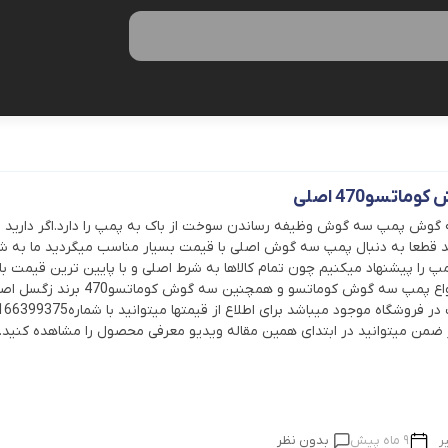
اتسو470 اصلی
وش پمپ سه گوش وظیفه رساندن سوخت از باک به پمپ را دارد.اگر دارید ا
ید قطعا به دنبال پمپ سه گوش اصلی با قیمت بسیار مناسب میگردید ما به ش
 را پیشنهاد میکنیم چون تمام کالاها به شرط اصلی و با پایین ترین قیمت باز
توزیع میشود.انواع پمپ سه گوش کوماتسو و همچنین سه گوش کوماتسو70
پایینترین قیمت در فروشگاه موجود میباشد برای اطلاع از قیمتها میتوانید
 ضمن میتوانید در ابتدای همین مقاله ویدیو معرفی محصول را مشاهده کنید.
ر
9 ماه پیش
بدون نظر