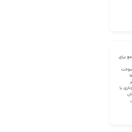
ع برای
 سوخت
ا
هر
اری یا
مان
ل