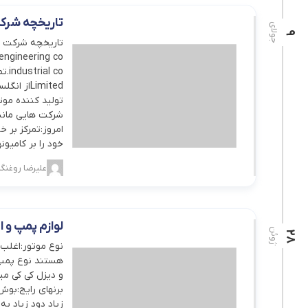
تاریخچه شرکت ایسوزو 
جولای
9
امروز:تمرکز بر 
خود را بر کامیو
علیرضا روغنگی
لوازم پمپ و 
ژوئن
28
هستند نوع پمپ 
و دیزل کی کی می
برنهای رایج:بوش
زیاد دود زیاد ب