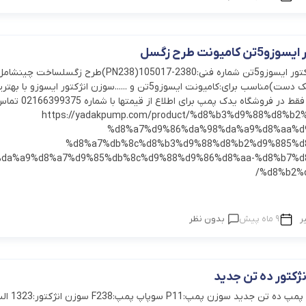
امیونت طرح زگسل
سوزن انژکتور(یک دست)مناسب برای:کامیونت ایسوزو5تن و ......سوزن انژکتور ایسوزو با به
قیمت و کیفیت فقط در فروشگاه یدک پمپ برای اطلاع از قیمتها با شماره 
https://yadakpump.com/product/%d8%b3%d9%88%d8%b2%d9%8-
%d8%a7%d9%86%da%98%da%a9%d8%aa%d
%d8%a7%db%8c%d8%b3%d9%88%d8%b2%d9%885%d
da%a9%d8%a7%d9%85%db%8c%d9%88%d9%86%d8%aa-%d8%b7%d
%d8%b2%d
ر
9 ماه پیش
بدون نظر
نژکتور ده تن جدید
شماره فنی لوازم پمپ ده تن جدید سوزن پمپ:1