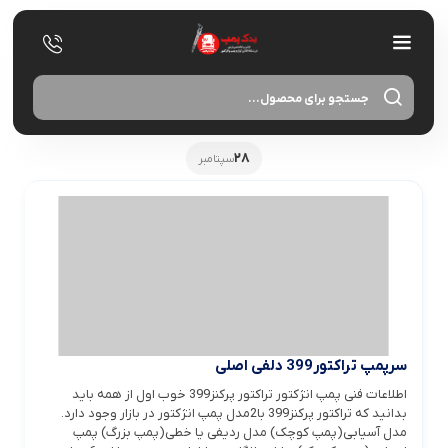
oducts
search
28
سپتامبر
سرپمپ تراکتور399 دلفی اصلی
اطلاعات فنی پمپ انژکتور تراکتور پرکنز399 خوب اول از همه باید
بدانید که تراکتور پرکنز399 با2مدل پمپ انژکتور در بازار وجود دارد.
مدل آسیابی(پمپ کوچک) مدل ردیفی یا خطی(پمپ بزرگ) پمپ