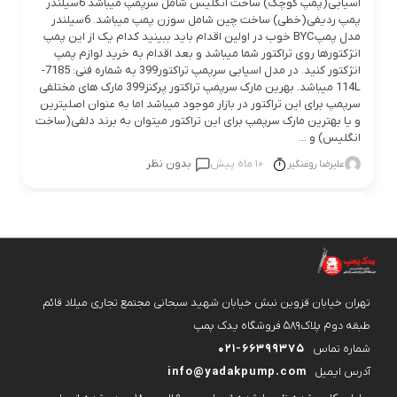
اسیابی(پمپ کوچک) ساخت انگلیس شامل سرپمپ میباشد 6سیلندر
پمپ ردیفی(خطی) ساخت چین شامل سوزن پمپ میباشد. 6سیلندر
مدل پمپBYC خوب در اولین اقدام باید ببینید کدام یک از این پمپ
انژکتورها روی تراکتور شما میباشد و بعد اقدام به خرید لوازم پمپ
انژکتور کنید. در مدل اسیابی سرپمپ تراکتور399 به شماره فنی: 7185-
114L میباشد. بهرین مارک سرپمپ تراکتور پرکنز399 مارک های مختلفی
سرپمپ برای این تراکتور در بازار موجود میباشد اما به عنوان اصلیترین
و یا بهترین مارک سرپمپ برای این تراکتور میتوان به برند دلفی(ساخت
انگلیس) و ...
10 ماه پیش
بدون نظر
علیرضا روغنگیر
تهران خیابان قزوین نبش خیابان شهید سبحانی مجتمع تجاری میلاد قائم
طبقه دوم پلاک۵۸۹ فروشگاه یدک پمپ
شماره تماس
021-66399375
آدرس ایمیل
info@yadakpump.com