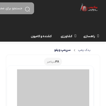
راهسازی
کشاورزی
کشنده و کامیون
یدک پمپ
سرپمپ ویفو
28
سپتامبر