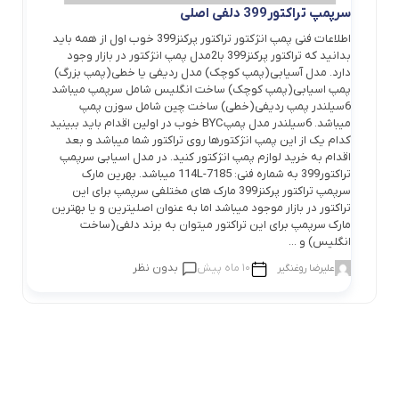
سرپمپ تراکتور399 دلفی اصلی
اطلاعات فنی پمپ انژکتور تراکتور پرکنز399 خوب اول از همه باید
بدانید که تراکتور پرکنز399 با2مدل پمپ انژکتور در بازار وجود
دارد. مدل آسیابی(پمپ کوچک) مدل ردیفی یا خطی(پمپ بزرگ)
پمپ اسیابی(پمپ کوچک) ساخت انگلیس شامل سرپمپ میباشد
6سیلندر پمپ ردیفی(خطی) ساخت چین شامل سوزن پمپ
میباشد. 6سیلندر مدل پمپBYC خوب در اولین اقدام باید ببینید
کدام یک از این پمپ انژکتورها روی تراکتور شما میباشد و بعد
اقدام به خرید لوازم پمپ انژکتور کنید. در مدل اسیابی سرپمپ
تراکتور399 به شماره فنی: 7185-114L میباشد. بهرین مارک
سرپمپ تراکتور پرکنز399 مارک های مختلفی سرپمپ برای این
تراکتور در بازار موجود میباشد اما به عنوان اصلیترین و یا بهترین
مارک سرپمپ برای این تراکتور میتوان به برند دلفی(ساخت
انگلیس) و ...
10 ماه پیش
بدون نظر
علیرضا روغنگیر