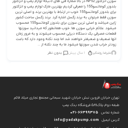
سوزن انژکتور:NP52 در بالا شماره فنی های 3تیکه لوازم پمپ و انژکتور
بلدوزر کوماتسو155 را معرفی کردیم بهترین مارک لوازم پمپ و انژکتور
برای بلدوزر کوماتسو155 خوب در ارتباط با بهترین برند و اصلی ترین
سوزن فقط میتوان به برند زگسل اشاره کرد. برند زگسل ساخت کشور
ژاپن میباشد و اصلی ترین سوزن برای بلدوزر کوماتسو155 محسوب
میشود. علائم خرابی سوزن ها: خوب همانطور که میدانید سوزنها
قطعات مصرفی یک دستگاه دیزلی محسوب میشوند و به مرور زمان
انها ضعیف و ضعیفتر خواهند شد اما چند نکته وجود دارد که باعث
زودتر خراب شدن سوزنها میشود ما به چند نکته از ...
1 سال پیش
بدون نظر
علیرضا روغنگیر
تهران خیابان قزوین نبش خیابان شهید سبحانی مجتمع تجاری میلاد قائم
طبقه دوم پلاک۵۸۹ فروشگاه یدک پمپ
شماره تماس
021-66399375
آدرس ایمیل
info@yadakpump.com