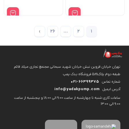
قیمت
قیمت
۵,۹۴۵,۰۰۰ تومان
فعلی:
فعلی:
بود.
بود.
۴,۷۱۵,۰۰۰ تومان.
۸,۲۰۰,۰۰۰ 
›
26
…
2
1
تهران خیابان قزوین نبش خیابان شهید سبحانی مجتمع تجاری میلاد قائم
طبقه دوم پلاک۵۸۹ فروشگاه یدک پمپ
شماره تماس
021-66399375
آدرس ایمیل
info@yadakpump.com
ساعات کاری:شنبه تا چهارشنبه از ساعت 9:00 الی 18:00 و پنجشنبه از ساعت
9:00 الی 13:00