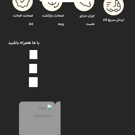
بابکت
ایران سرای
ضمانت بازگشت
ضمانت اضالت
بادسان
ارسال سریع کالا
ماست
وجه
کالا
سرپمپ
سوزن
انژکتور
با ما همراه باشید
بدون
دسته‌بندی
بنز
اتوبوس302
اتوبوس457
خاور
ده
تن
جدید
شیم
انژکتور
پر