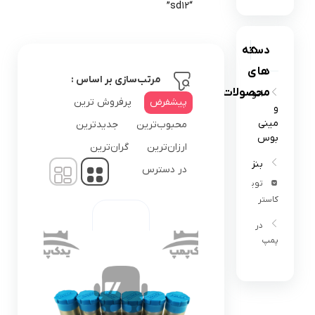
“sd12”
دسته
های
مرتب‌سازی بر اساس :
محصولات
اتوبوس
پیشفرض
پرفروش ترین
و
مینی
محبوب‌ترین
جدیدترین
بوس
ارزان‌ترین
گران‌ترین
بنز302
در دسترس
تویوتا
کاستر
در
پمپ
البرز
البرز