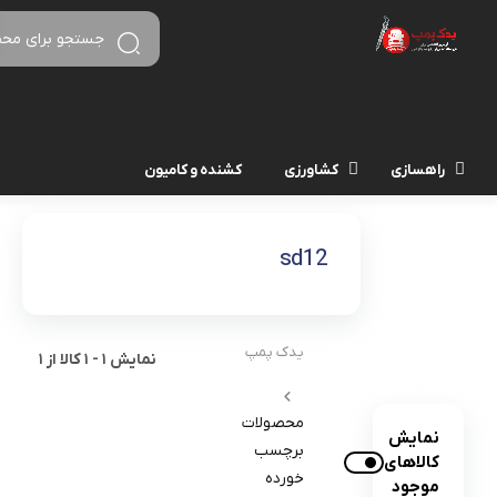
راهسازی
کشاورزی
کشنده و کامیون
sd12
یدک پمپ
نمایش
1
-
1
کالا از
1
محصولات
نمایش
برچسب
کالاهای
خورده
موجود