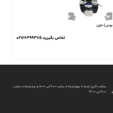
 بوس) داون
تماس بگیرید 02166399375
ساعات کاری:شنبه تا چهارشنبه از ساعت 9:00 الی 18:00 و پنجشنبه از ساعت
9:00 الی 13:00