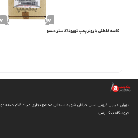
کاسه غلطکی با رولر پمپ تویوتا کاستر دنسو
فروشگاه یدک پمپ