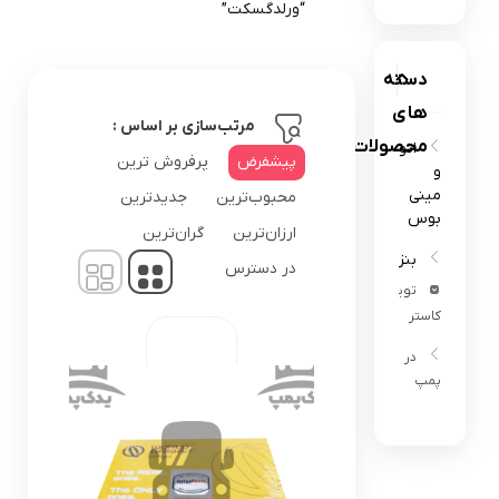
“ورلدگسکت”
دسته
های
مرتب‌سازی بر اساس :
محصولات
اتوبوس
پیشفرض
پرفروش ترین
و
مینی
محبوب‌ترین
جدیدترین
بوس
ارزان‌ترین
گران‌ترین
بنز302
در دسترس
تویوتا
کاستر
در
پمپ
البرز
البرز