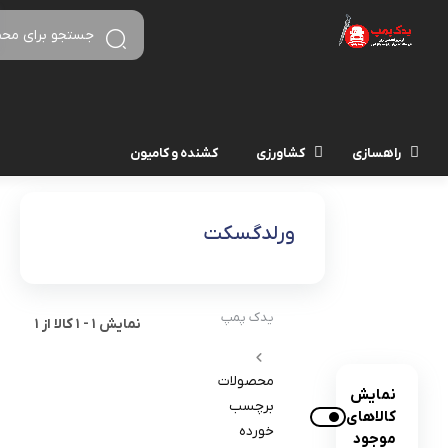
راهسازی
کشاورزی
کشنده و کامیون
ورلدگسکت
یدک پمپ
نمایش
1
-
1
کالا از
1
محصولات
نمایش
برچسب
کالاهای
خورده
موجود