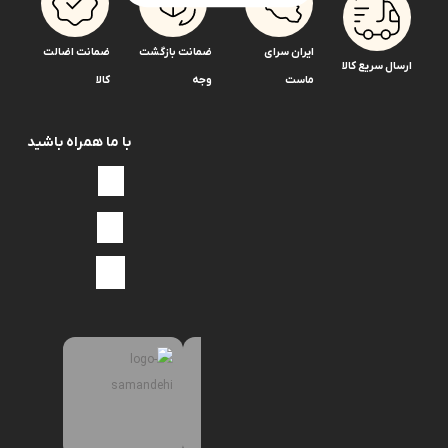
بابکت
ایران سرای
ضمانت بازگشت
ضمانت اضالت
بادسان
ارسال سریع کالا
ماست
وجه
کالا
سرپمپ
سوزن
انژکتور
با ما همراه باشید
بدون
دسته‌بندی
بنز
اتوبوس302
اتوبوس457
خاور
ده
تن
جدید
شیم
انژکتور
پر