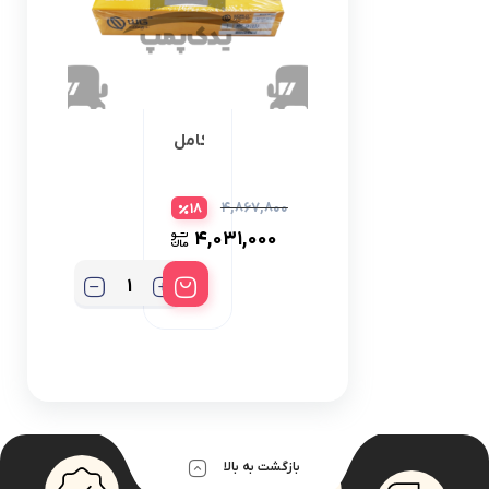
جدید
انژکتور
اسیابک
بوش
انژکتور
واشر کامل
پوسته
پمپ
انژکتور
کاترپیلار950
شیم
۴,۸۶۷,۸۰۰
18
ورلدگسکت
گردگیر
۴,۰۳۱,۰۰۰
لوله
انژکتور
5
مدادی
مدادی
انژکتور
مکانیکال
مهره
انژکتور
میل
و
بازگشت به بالا
بوش