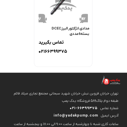
مدادی انژکتور البرزDCEC
بسته6عددی
تماس بگیرید
02166399375
تهران خیابان قزوین نبش خیابان شهید سبحانی مجتمع تجاری میلاد قائم
طبقه دوم پلاک۵۸۹ فروشگاه یدک پمپ
شماره تماس
021-66399375
آدرس ایمیل
info@yadakpump.com
ساعات کاری:شنبه تا چهارشنبه از ساعت 9:00 الی 18:00 و پنجشنبه از ساعت