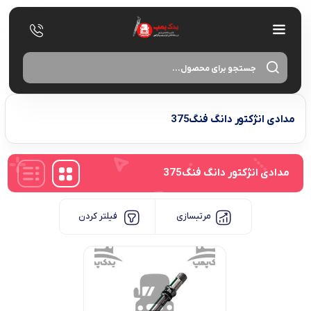
oducts
search
مدادی انژکتور دانگ فنگ375
مدادی انژکتور دانگ فنگ375
مرتبسازی
فیلتر کردن