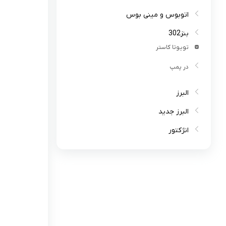
اتوبوس و مینی بوس
بنز302
تویوتا کاستر
در پمپ
البرز
البرز جدید
انژکتور
اسیابک
بوش انژکتور
پوسته انژکتور
شیم
گردگیر
لوله انژکتور
مدادی