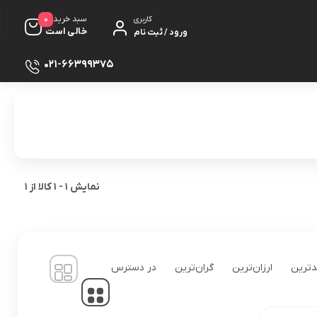
0
سبد خرید
کاربری
خالی است
ورود / ثبت نام
021-66399375
نمایش
1
-
1
کالا از
1
ترین
ارزان‌ترین
گران‌ترین
در دسترس