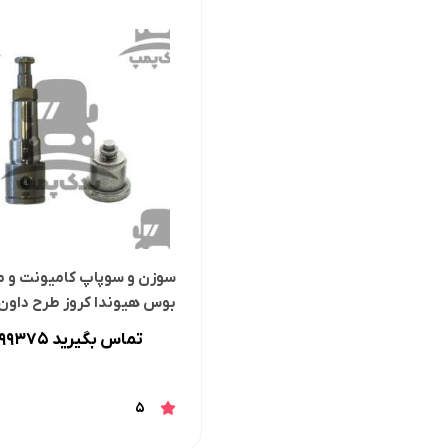
سوزن و سوپاپ کامیونت و م
بوس هیوندا کروز طرح داون
تماس بگیرید 02166399375
5