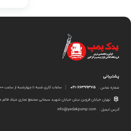
مدادی انژکتور
مکانیکال
مهره انژکتور
میل و بوش
بابکت
بادسان
سرپمپ
سوزن انژکتور
بدون دسته‌بندی
بنز
پشتیبانی
اتوبوس302
021-66399375
ساعات کاری:شنبه تا چهارشنبه از ساعت 9:00 الی 18:00 و پنجشنبه از ساعت 9:00 الی 13:00
شماره تماس :
اتوبوس457
خاور
تهران خیابان قزوین نبش خیابان شهید سبحانی مجتمع تجاری میلاد قائم طبقه دوم پلاک۵۸۹ 
ده تن جدید
شیم انژکتور
info@yadakpump.com
آدرس ایمیل :
پر فروش ترین ها
پمپ اسیابی