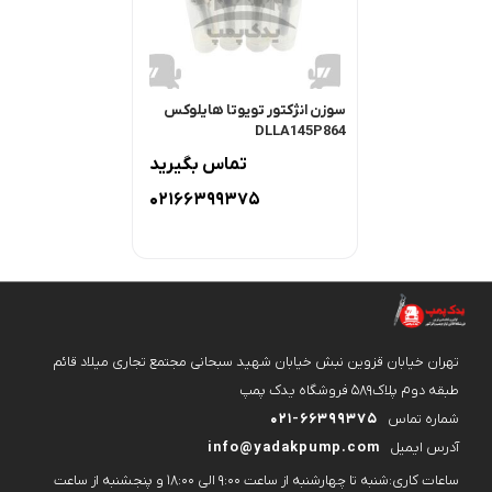
سوزن انژکتور تویوتا هایلوکس
DLLA145P864
تماس بگیرید
02166399375
تهران خیابان قزوین نبش خیابان شهید سبحانی مجتمع تجاری میلاد قائم
طبقه دوم پلاک۵۸۹ فروشگاه یدک پمپ
شماره تماس
021-66399375
آدرس ایمیل
info@yadakpump.com
ساعات کاری:شنبه تا چهارشنبه از ساعت 9:00 الی 18:00 و پنجشنبه از ساعت