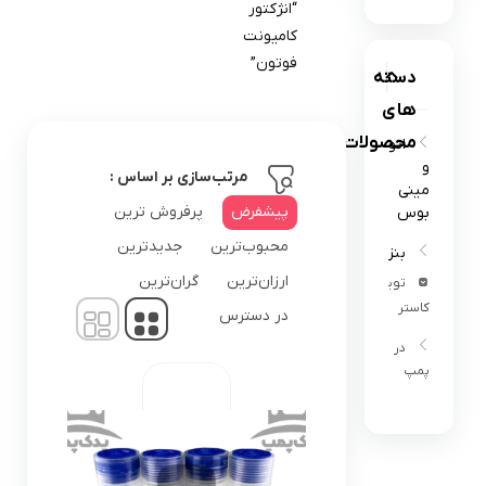
“انژکتور
کامیونت
فوتون”
دسته
های
محصولات
اتوبوس
و
مرتب‌سازی بر اساس :
مینی
پیشفرض
پرفروش ترین
بوس
محبوب‌ترین
جدیدترین
بنز302
ارزان‌ترین
گران‌ترین
تویوتا
کاستر
در دسترس
در
پمپ
البرز
البرز