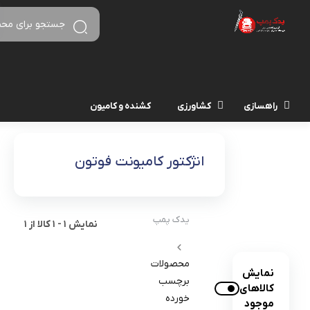
راهسازی
کشاورزی
کشنده و کامیون
انژکتور کامیونت فوتون
یدک پمپ
نمایش
1
-
1
کالا از
1
محصولات
نمایش
برچسب
کالاهای
خورده
موجود