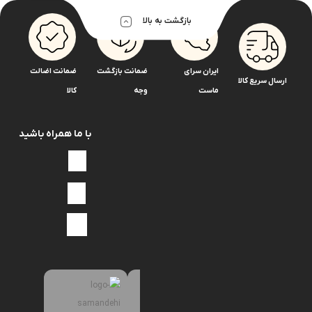
بازگشت به بالا
بابکت
بادسان
سرپمپ
ایران سرای
ضمانت بازگشت
ضمانت اضالت
سوزن
ارسال سریع کالا
ماست
وجه
کالا
انژکتور
بدون
با ما همراه باشید
دسته‌بندی
بنز
اتوبوس302
اتوبوس457
خاور
ده
تن
جدید
شیم
انژکتور
پر