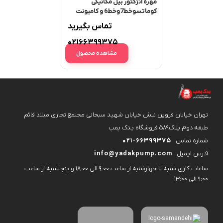
مهره انژکتور بیل مکانیکی
کوماتسوخط7وخط6 و کامیونت
هیوندا قدیم و جدید و کاویان
تماس بگیرید
زگسل
02166399375
مشاهده محصول
تهران خیابان قزوین نبش خیابان شهید سبحانی مجتمع تجاری میلاد قائم
طبقه دوم پلاک۵۸۹ فروشگاه یدک پمپ
شماره تماس
021-66399375
آدرس ایمیل
info@yadakpump.com
ساعات کاری:شنبه تا چهارشنبه از ساعت 9:00 الی 18:00 و پنجشنبه از ساعت
9:00 الی 13:00