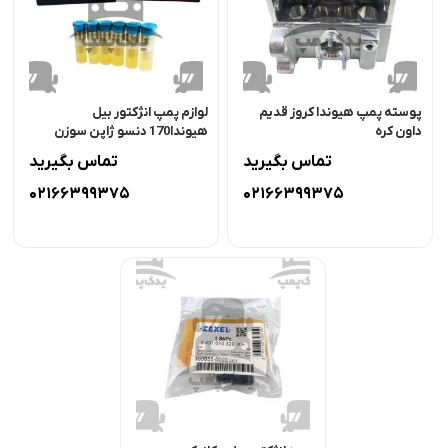
پوسته پمپ هیوندا کروز قدیم
لوازم پمپ انژکتور بیل
داون کره
هیوندا170 دنسو ژاپن سوزن
پمپ5740, سوپاپ1660,
تماس بگیرید
تماس بگیرید
انژکتورP808
02166399375
02166399375