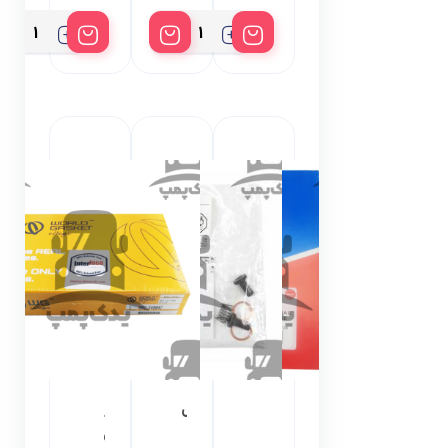
بسته10عددی
فرگوسن285
مکانیکال
اسپاکو
مهره
5
5
5
110-
انژکتور
میل
7135
و
بوش
بابکت
بادسان
سرپمپ
سوزن
انژکتور
بدون
دسته‌بندی
بنز
اتوبوس302
اتوبوس457
واشر
واشر کامل
واشر
خاور
کامل
پمپ سه
کامل
ده