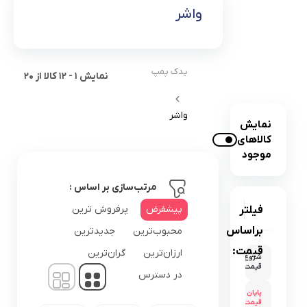
واشر
یدک پمپ
نمایش
1
-
12
کالا از
20
واشر
نمایش
کالاهای
موجود
مرتب‌سازی بر اساس :
پیشفرض
پرفروش ترین
فیلتر
براساس
محبوب‌ترین
جدیدترین
قیمت:
ارزان‌ترین
گران‌ترین
شروع
۰
قیمت
در دسترس
پایان
۶۳٬۹۶۰٬۰۰۰
قیمت