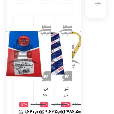
پمپ
البرز
البرز
جدید
انژکتور
اسیابک
بوش
انژکتور
پوسته
انژکتور
شیم
گردگیر
لوله
واشر
واشر کامل
واشر
انژکتور
کارتل
پمپ بنز ده
کامل
مدادی
پمپ
تن
پمپ
۲,۰۵۰,۰۰۰
۱۰,۶۶۰,۰۰۰
۶۹۵,۰۰۰
20
10
30
مدادی
ده تن
بوش2417010001
تراکتور
انژکتور
۱,۶۴۰,۰۰۰
۹,۶۳۵,۰۰۰
۴۸۶,۵۰۰