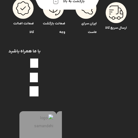
بازگشت به بالا
برگردان
تایپیت
دست
ایران سرای
ضمانت بازگشت
ضمانت اضالت
کامل
ارسال سریع کالا
سوپاپ
ماست
وجه
کالا
پمپ
سوزن
پمپ
با ما همراه باشید
گلدونی
پمپ
میل
گاز
میل
لنگ
وزنه
رگلاتور
پمپ
سازی
دستگاه