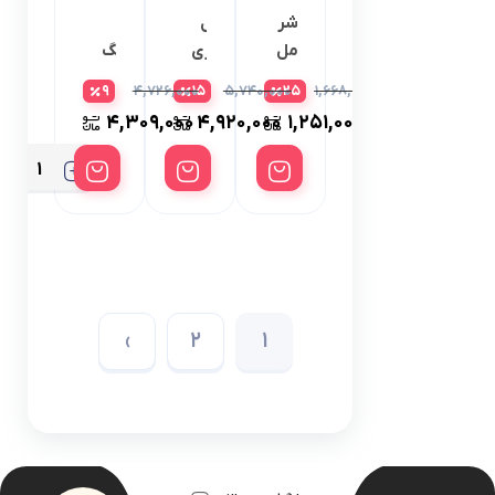
واشر
واشر کامل
واشر
سرپمپ
سوپلای
کامل
رگلاتور بنزی
کوبلینگ
قطع
پمپ
ماشینی بوش
کوماتسوW90
۴,۷۲۶,۰۰۰
۵,۷۴۰,۰۰۰
۱,۶۶۸,۰۰۰
9
15
25
کن(سلونویید)
کاویان
1427010002
زگسل
کاسه
۴,۳۰۹,۰۰۰
۴,۹۲۰,۰۰۰
۱,۲۵۱,۰۰۰
غلطکی
5
5
5
کفشک
کمرینگ
لاینر
والو
پمپ
ردیفی
›
2
1
آهن
ربایی(مغناطیسی)
پمپ
کامل
پوسته
پمپ
پیچ