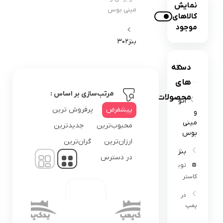
نمایش
مینی بوس
کالاهای
موجود
بنز302
دسته
های
مرتب‌سازی بر اساس :
محصولات
اتوبوس
پیشفرض
پرفروش ترین
و
مینی
محبوب‌ترین
جدیدترین
بوس
ارزان‌ترین
گران‌ترین
بنز302
در دسترس
تویوتا
کاستر
در
پمپ