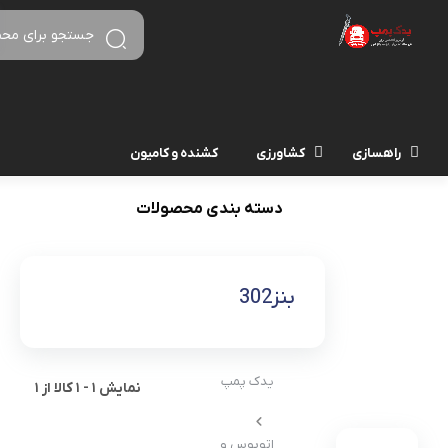
راهسازی
کشاورزی
کشنده و کامیون
دسته بندی محصولات
بنز302
یدک پمپ
نمایش
1
-
1
کالا از
1
اتوبوس و