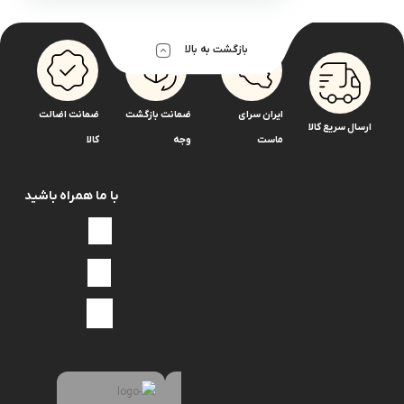
انژکتور
میل
و
بازگشت به بالا
بوش
بابکت
بادسان
ایران سرای
ضمانت بازگشت
ضمانت اضالت
ارسال سریع کالا
ماست
وجه
کالا
سرپمپ
سوزن
انژکتور
با ما همراه باشید
بدون
دسته‌بندی
بنز
اتوبوس302
اتوبوس457
خاور
ده
تن
جدید