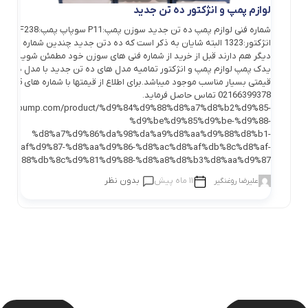
لوازم پمپ و انژکتور ده تن جدید
شماره فنی لوازم پمپ ده تن جدید سوزن پمپ:P11 سوپاپ پ
انژکتور:1323 البته شایان به ذکر است که ده دتن جدید چندین شماره فنی 
دیگر هم دارند قبل از خرید از شماره فنی های سوزن خود مطمئن شوید. در 
یدک پمپ لوازم پمپ و انژکتور تمامیه مدل های ده تن جدید با مدل های م
02166399378 تماس حاصل فرماید.
/yadakpump.com/product/%d9%84%d9%88%d8%a7%d8%b2%d9%85-
%d9%be%d9%85%d9%be-%d9%88-
%d8%a7%d9%86%da%98%da%a9%d8%aa%d9%88%d8%b1-
%d8%af%d9%87-%d8%aa%d9%86-%d8%ac%d8%af%db%8c%d8%af-
%d9%88%db%8c%d9%81%d9%88-%d8%a8%d8%b3%d8%aa%d9%87/
11 ماه پیش
بدون نظر
علیرضا روغنگیر