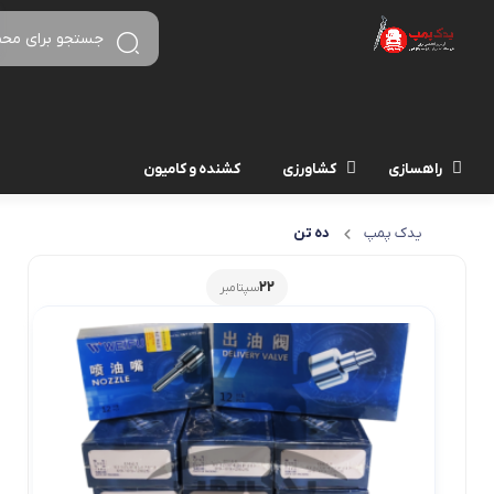
راهسازی
کشاورزی
کشنده و کامیون
یدک پمپ
ده تن
22
سپتامبر