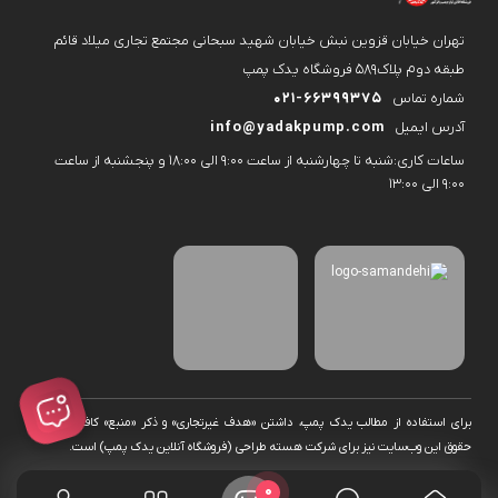
تهران خیابان قزوین نبش خیابان شهید سبحانی مجتمع تجاری میلاد قائم
طبقه دوم پلاک۵۸۹ فروشگاه یدک پمپ
شماره تماس
021-66399375
آدرس ایمیل
info@yadakpump.com
ساعات کاری:شنبه تا چهارشنبه از ساعت 9:00 الی 18:00 و پنجشنبه از ساعت
9:00 الی 13:00
برای استفاده از مطالب یدک پمپ، داشتن «هدف غیرتجاری» و ذکر «منبع» کافیست. تمام
حقوق اين وب‌سايت نیز برای شرکت هسته طراحی (فروشگاه آنلاین یدک پمپ) است.
0